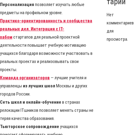
тарии
Персонализация
позволяет изучать любые
предметы на профильном уровне.
Нет
Практико-ориентированность и сообщества
комментариев
реальных дел. Интеграция с IT-
для
хабом
стартапов для реальной проектной
просмотра.
деятельности повышает учебную мотивацию
учащихся благодаря возможности участвовать в
реальных проектах и реализовывать свои
проекты.
Команда организаторов
— лучшие учителя и
управленцы
из лучших школ
Москвы и других
городов России.
Сеть школ и онлайн-обучение
в странах
релокации ITшников позволяет менять страны не
теряя качества образования.
Тьюторское сопровождение
учащихся
помогает сформировать учебную