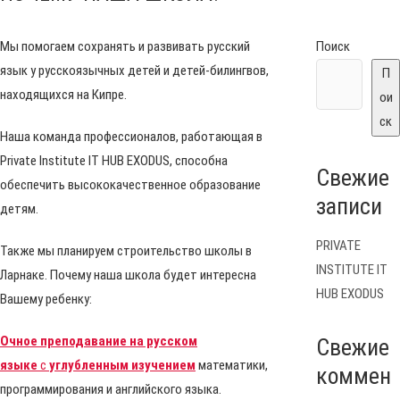
Мы помогаем сохранять и развивать русский
Поиск
язык у русскоязычных детей и детей-билингвов,
П
находящихся на Кипре.
ои
ск
Наша команда профессионалов, работающая в
Private Institute IT HUB EXODUS, способна
Свежие
обеспечить высококачественное образование
записи
детям.
PRIVATE
Также мы планируем строительство школы в
INSTITUTE IT
Ларнаке. Почему наша школа будет интересна
HUB EXODUS
Вашему ребенку:
Очное преподавание на русском
Свежие
языке
с
углубленным изучением
математики,
коммен
программирования и английского языка.